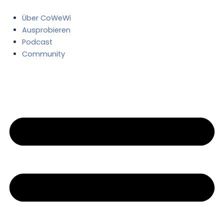
Zum
Post
Inhalt
pagination
Über CoWeWi
springen
Ausprobieren
Podcast
Community