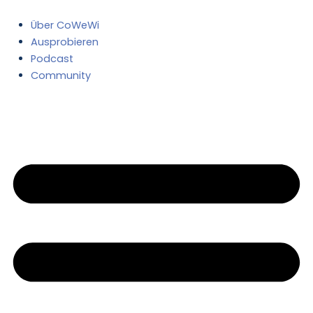
Zum
Post
Inhalt
pagination
Über CoWeWi
springen
Ausprobieren
Podcast
Community